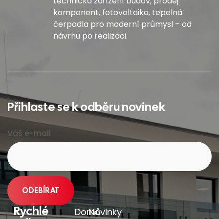
technická zařízení budov, prodej
komponent, fotovoltaika, tepelná
čerpadla pro moderní průmysl – od
návrhu po realizaci.
Přihlaste se k odběru novinek
Váš e-mail
Rychlé
Domů
Novinky