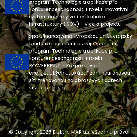
program Technologie a aplikace pro
konkurenceschopnost. Projekt: Inovativní
systém ochrany vedení kritické
infrastruktury (ISOV) –
více o projektu
Spolufinancováno Evropskou unií. Evropský
fond pro regionální rozvoj. Operační
program Technologie a aplikace pro
konkurenceschopnost. Projekt:
POWERPRINT – Rozpoznávání
energetických otisků zařízení neuronovou
sítí trénovanou na obrazových datech –
více o projektu
© Copyright 2026 Elektro MAR a.s. Všechna práva