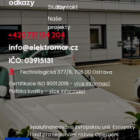
odkazy
Služby
Kontakt
Naše
projekty
+420 731 134 204
info@elektromar.cz
IČO: 03915131
Technologická 377/8, 708 00 Ostrava
Certifikace ISO 9001:2016 -
více informací
Politika kvality –
více informací
Spolufinancováno Evropskou unií. Evropský
fond pro regionální rozvoj. Operační