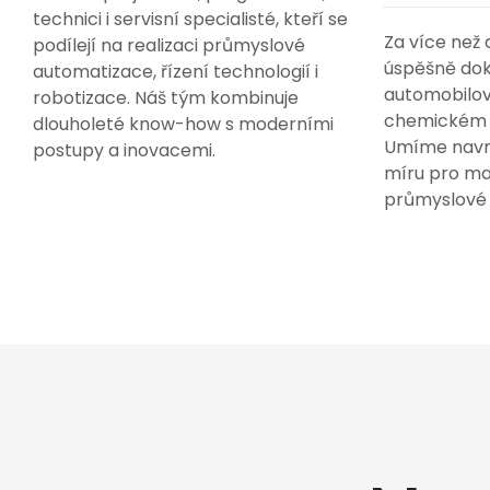
technici i servisní specialisté, kteří se
Za více než
podílejí na realizaci průmyslové
úspěšně doko
automatizace, řízení technologií i
automobilo
robotizace. Náš tým kombinuje
chemickém i
dlouholeté know-how s moderními
Umíme navrh
postupy a inovacemi.
míru pro ma
průmyslové 