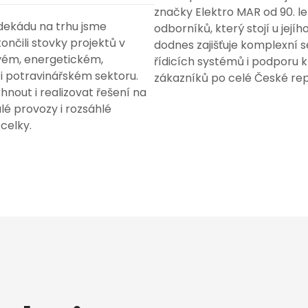
značky Elektro MAR od 90. le
 dekádu na trhu jsme
odborníků, který stojí u jejího
nčili stovky projektů v
dodnes zajišťuje komplexní s
vém, energetickém,
řídicích systémů i podporu 
 potravinářském sektoru.
zákazníků po celé České rep
nout i realizovat řešení na
lé provozy i rozsáhlé
celky.