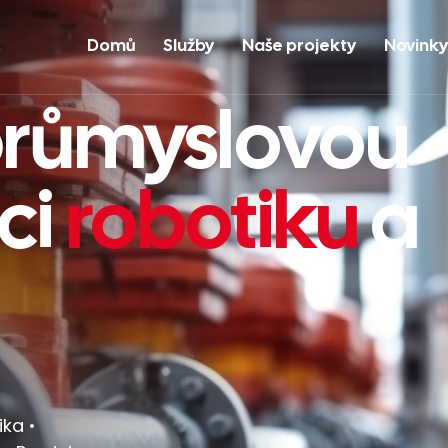
Domů
Služby
Naše projekty
Novinky
průmyslovou
ci
robotiku
a
ka •