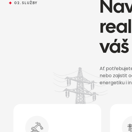
Nav
02. SLUŽBY
rea
váš
Ať potřebujet
nebo zajistit
energetiku i i