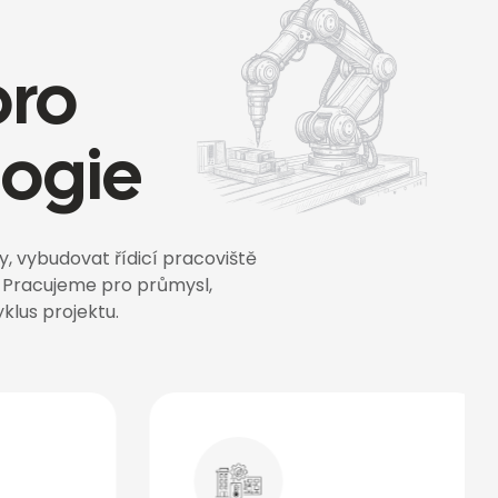
pro
logie
y, vybudovat řídicí pracoviště
. Pracujeme pro průmysl,
yklus projektu.