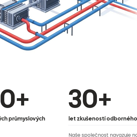
00
+
30
+
ých průmyslových
let zkušeností odborného
Naše společnost navazuje na