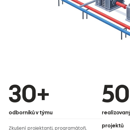
30
+
5
odborníků v týmu
realizovan
projektů
Zkušení projektanti, programátoři,