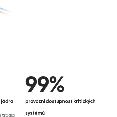
99
%
 jádra
provozní dostupnost kritických
systémů
 tradici