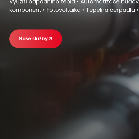
Využití odpadního tepla • Automatizace budov 
komponent • Fotovoltaika • Tepelná čerpadla •
Naše služby