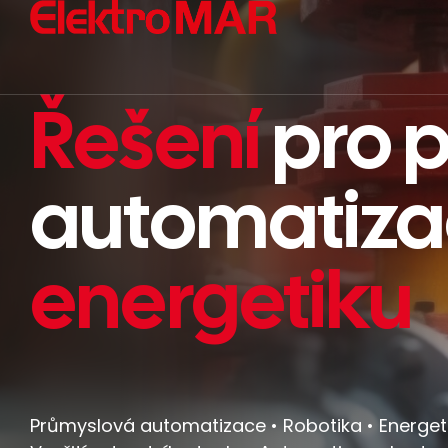
Řešení
pro 
automatiza
energetiku
Průmyslová automatizace • Robotika • Energeti