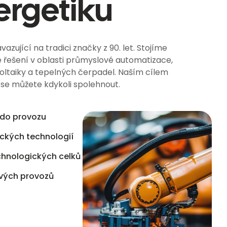
ergetiku
azující na tradici značky z 90. let. Stojíme
řešení v oblasti průmyslové automatizace,
ovoltaiky a tepelných čerpadel. Naším cílem
é se můžete kdykoli spolehnout.
 do provozu
ckých technologií
echnologických celků
vých provozů